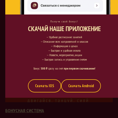
Будь в курсе всех наших
новостей!
Получи свой бонус!
СКАЧАЙ НАШЕ ПРИЛОЖЕНИЕ
— Удобное расписание занятий
— Описание всех направлений и классов
— Информация о ценах
— Быстрая и удобная оплата
— Новости, мероприятия, акции
— Быстрая запись и управление счетом
Бонус
500 ₽
сразу на счет
при первом скачивании!
Скачать IOS
Скачать Android
БОНУСНАЯ СИСТЕМА