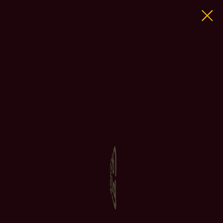
Новая спортивно-танцевальная студия в Москве для
взрослых и детей. В MOOVIKA каждый найдет свое
движение. Наша миссия наполнять, дарить энергию и
уверенность:
двигайся. танцуй. сияй