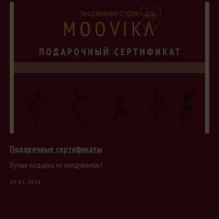
Ореховый бульвар, 22А
ТРЦ "Облака", 2 этаж
Подарочные сертификаты
Ежедневно с 10:00 до 22:00
+7 (915) 067-22-61
Лучше подарка не придумаешь!
tg-канал
Приложение
19.01.2026
ИП Савенков Е.С.
ИНН: 772481905303
Политика
конфиденциальности
Публичная оферта