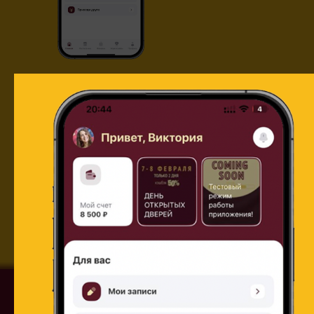
— Удобное расписание занятий
— Описание всех направлений и
классов
— Новости, мероприятия, акции
— Быстрая запись и управление
счетом
Бонус
500 ₽
сразу на счет
при первом скачивании!